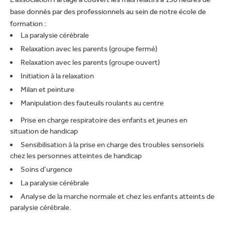
Email
base donnés par des professionnels au sein de notre école de
Nous Connaitre
formation :
EN
FR
La paralysie cérébrale
Communication
Mobile
Relaxation avec les parents (groupe fermé)
Relaxation avec les parents (groupe ouvert)
Contactez-nous
Pays
Initiation à la relaxation
Milan et peinture
Shop Now
Manipulation des fauteuils roulants au centre
Prise en charge respiratoire des enfants et jeunes en
Demande d’emploi
situation de handicap
Sensibilisation à la prise en charge des troubles sensoriels
chez les personnes atteintes de handicap
Soins d’urgence
envoyer
La paralysie cérébrale
Analyse de la marche normale et chez les enfants atteints de
paralysie cérébrale.