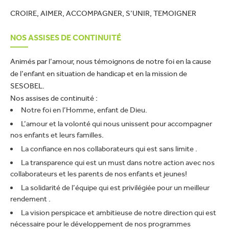
Email
Nous Connaitre
CROIRE, AIMER, ACCOMPAGNER, S’UNIR, TEMOIGNER
EN
FR
NOS ASSISES DE CONTINUITÉ
Communication
Mobile
Animés par l’amour, nous témoignons de notre foi en la cause
Contactez-nous
de l’enfant en situation de handicap et en la mission de
Pays
SESOBEL.
Nos assises de continuité :
Shop Now
Notre foi en l’Homme, enfant de Dieu.
L’amour et la volonté qui nous unissent pour accompagner
Demande d’emploi
nos enfants et leurs familles.
La confiance en nos collaborateurs qui est sans limite .
La transparence qui est un must dans notre action avec nos
collaborateurs et les parents de nos enfants et jeunes!
envoyer
La solidarité de l’équipe qui est privilégiée pour un meilleur
rendement .
La vision perspicace et ambitieuse de notre direction qui est
nécessaire pour le développement de nos programmes