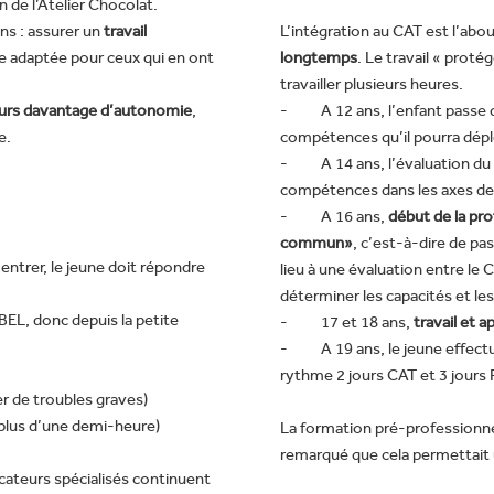
n de l’Atelier Chocolat.
ns : assurer un
travail
L’intégration au CAT est l’ab
le adaptée pour ceux qui en ont
longtemps
. Le travail « proté
travailler plusieurs heures.
jours davantage d’autonomie
,
- A 12 ans, l’enfant passe
e.
compétences qu’il pourra déplo
- A 14 ans, l’évaluation du tr
compétences dans les axes de t
- A 16 ans,
début de la pr
commun»
, c’est-à-dire de pa
 entrer, le jeune doit répondre
lieu à une évaluation entre le C
déterminer les capacités et le
L, donc depuis la petite
- 17 et 18 ans,
travail et 
- A 19 ans, le jeune effect
rythme 2 jours CAT et 3 jour
de troubles graves)
plus d’une demi-heure)
La formation pré-professionne
remarqué que cela permettait 
cateurs spécialisés continuent