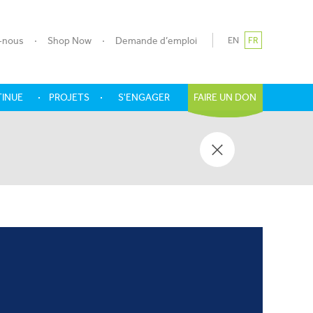
-nous
Shop Now
Demande d’emploi
EN
FR
TINUE
PROJETS
S'ENGAGER
FAIRE UN DON
IE