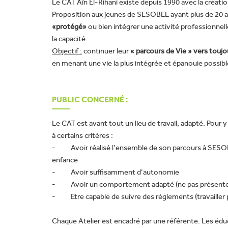
Le CAT Aïn El-Rihani existe depuis 1990 avec la créatio
Proposition aux jeunes de SESOBEL ayant plus de 20 a
«protégé»
ou bien intégrer une activité professionnel
la capacité.
Objectif :
continuer leur
« parcours de Vie » vers tou
en menant une vie la plus intégrée et épanouie possibl
PUBLIC CONCERNÉ :
Le CAT est avant tout un lieu de travail, adapté. Pour y
à certains critères :
- Avoir réalisé l’ensemble de son parcours à SESOBE
enfance
- Avoir suffisamment d’autonomie
- Avoir un comportement adapté (ne pas présenter 
- Etre capable de suivre des règlements (travailler 
Chaque Atelier est encadré par une référente. Les édu