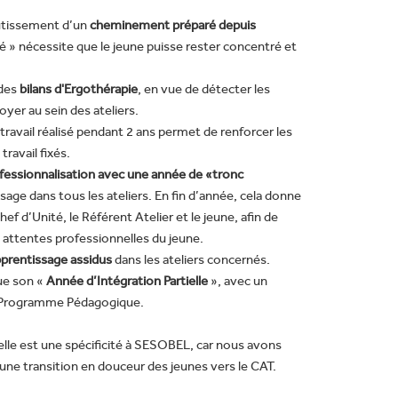
outissement d’un
cheminement préparé depuis
gé » nécessite que le jeune puisse rester concentré et
 des
bilans d'Ergothérapie
, en vue de détecter les
yer au sein des ateliers.
avail réalisé pendant 2 ans permet de renforcer les
ravail fixés.
ofessionnalisation avec une année de «tronc
ssage dans tous les ateliers. En fin d’année, cela donne
hef d’Unité, le Référent Atelier et le jeune, afin de
s attentes professionnelles du jeune.
apprentissage assidus
dans les ateliers concernés.
ue son «
Année d’Intégration Partielle
», avec un
s Programme Pédagogique.
lle est une spécificité à SESOBEL, car nous avons
une transition en douceur des jeunes vers le CAT.