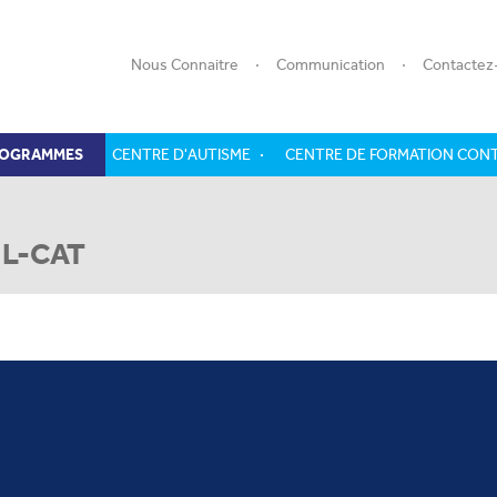
Nous Connaitre
Communication
Contactez
ROGRAMMES
CENTRE D'AUTISME
CENTRE DE FORMATION CON
ARTAGEZ AVEC NOUS, NOTRE V
IL-CAT
DE TOUS LES JOURS
Prénom
Mobile